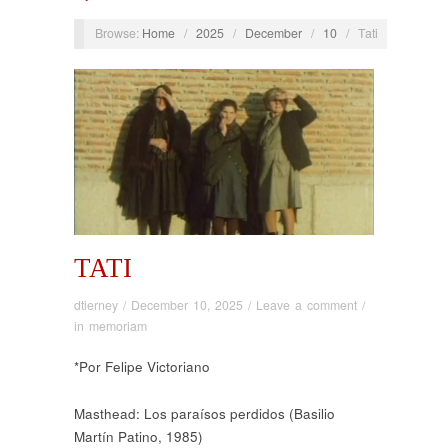
Browse:
Home
/
2025
/
December
/
10
/
Tati
TATI
dtierney
/
December 10, 2025
/
Leave a comment
/
in memoriam
*Por Felipe Victoriano
Masthead:
Los paraísos perdidos
(Basilio
Martín Patino, 1985)