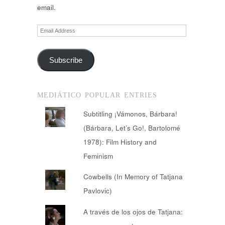
email.
Email
Address
Subscribe
MEDIÁTICO POPULAR ENTRIES
Subtitling ¡Vámonos, Bárbara!
(Bárbara, Let’s Go!, Bartolomé
1978): Film History and
Feminism
Cowbells (In Memory of Tatjana
Pavlovic)
A través de los ojos de Tatjana: