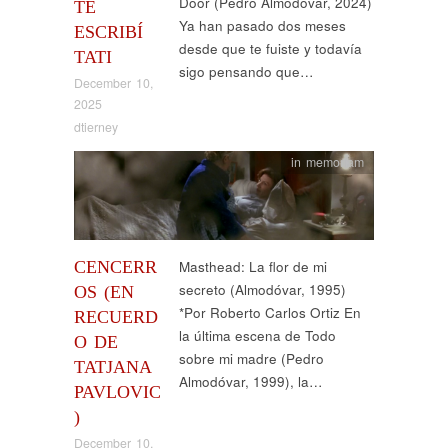
Door (Pedro Almodóvar, 2024)
TE
Ya han pasado dos meses
ESCRIBÍ
desde que te fuiste y todavía
TATI
sigo pensando que…
December 10,
2025
dtierney
in memoriam
CENCERR
Masthead: La flor de mi
secreto (Almodóvar, 1995)
OS (EN
*Por Roberto Carlos Ortiz En
RECUERD
la última escena de Todo
O DE
sobre mi madre (Pedro
TATJANA
Almodóvar, 1999), la…
PAVLOVIC
)
December 10,