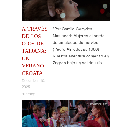
A TRAVÉS
*Por Camilo Gomides
Masthead: Mujeres al borde
DE LOS
de un ataque de nervios
OJOS DE
(Pedro Almodóvar, 1988)
TATJANA:
Nuestra aventura comenzó en
UN
Zagreb bajo un sol de julio…
VERANO
CROATA
December 10,
2025
dtierney
in memoriam