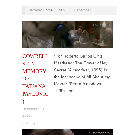
Browse:
Home
/
2025
/
December
in memoriam
COWBELL
*Por Roberto Carlos Ortiz
Masthead: The Flower of My
S (IN
Secret (Almodóvar, 1995) In
MEMORY
the last scene of All About my
OF
Mother (Pedro Almodóvar,
TATJANA
1999), the…
PAVLOVIC
)
December 10,
2025
dtierney
in memoriam