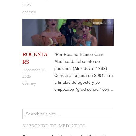
2025
dtierney
in memoriam
ROCKSTA
*Por Rosana Blanco-Cano
Masthead: Laberinto de
RS
pasiones (Almodóvar 1982)
December 10,
Conocí a Tatjana en 2001. Era
2025
a finales de agosto y yo
dtierney
empezaba “grad school” con…
SUBSCRIBE TO MEDIÁTICO