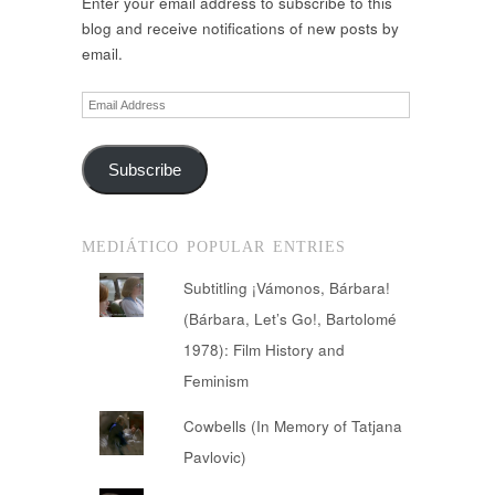
Enter your email address to subscribe to this
blog and receive notifications of new posts by
email.
Email
Address
Subscribe
MEDIÁTICO POPULAR ENTRIES
Subtitling ¡Vámonos, Bárbara!
(Bárbara, Let’s Go!, Bartolomé
1978): Film History and
Feminism
Cowbells (In Memory of Tatjana
Pavlovic)