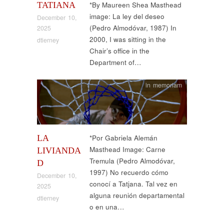
TATIANA
*By Maureen Shea Masthead
image: La ley del deseo
December 10,
(Pedro Almodóvar, 1987) In
2025
2000, I was sitting in the
dtierney
Chair’s office in the
Department of…
in memoriam
LA
*Por Gabriela Alemán
Masthead Image: Carne
LIVIANDA
Tremula (Pedro Almodóvar,
D
1997) No recuerdo cómo
December 10,
conocí a Tatjana. Tal vez en
2025
alguna reunión departamental
dtierney
o en una…