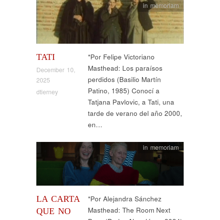
in memoriam
TATI
*Por Felipe Victoriano
Masthead: Los paraísos
December 10,
perdidos (Basilio Martín
2025
Patino, 1985) Conocí a
dtierney
Tatjana Pavlovic, a Tati, una
tarde de verano del año 2000,
en…
in memoriam
LA CARTA
*Por Alejandra Sánchez
Masthead: The Room Next
QUE NO