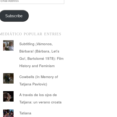
Address
Subscribe
MEDIÁTICO POPULAR ENTRIES
Subtitling ¡Vámonos,
Bárbara! (Bárbara, Let’s
Go!, Bartolomé 1978): Film
History and Feminism
Cowbells (In Memory of
Tatjana Pavlovic)
A través de los ojos de
Tatjana: un verano croata
Tatiana