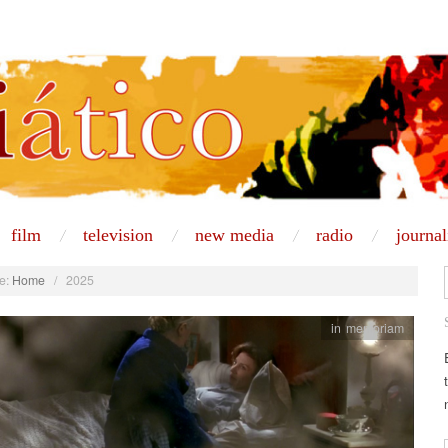
film
television
new media
radio
journa
e:
Home
/
2025
in memoriam