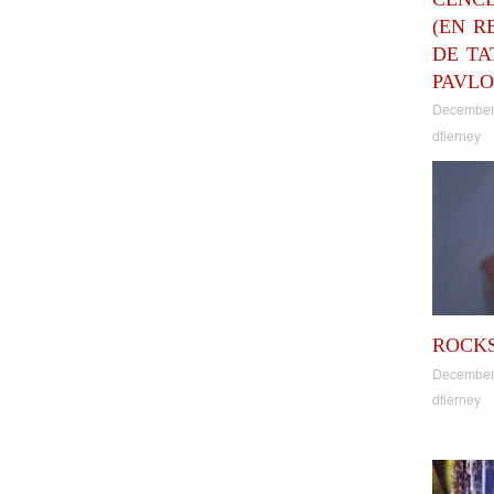
(EN R
DE TA
PAVLO
December
dtierney
ROCK
December
dtierney