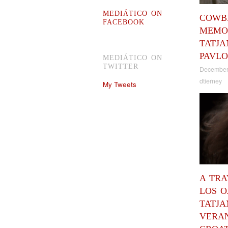
MEDIÁTICO ON
COWBE
FACEBOOK
MEMO
TATJA
PAVLO
MEDIÁTICO ON
TWITTER
December
dtierney
My Tweets
A TRA
LOS O
TATJA
VERA