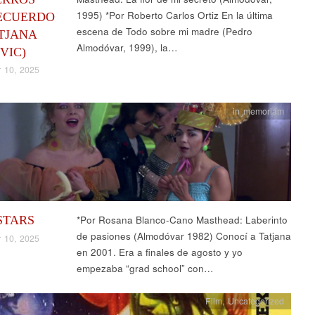
1995) *Por Roberto Carlos Ortiz En la última
ECUERDO
escena de Todo sobre mi madre (Pedro
TJANA
Almodóvar, 1999), la…
VIC)
 10, 2025
in memoriam
STARS
*Por Rosana Blanco-Cano Masthead: Laberinto
de pasiones (Almodóvar 1982) Conocí a Tatjana
 10, 2025
en 2001. Era a finales de agosto y yo
empezaba “grad school” con…
Film
,
Uncategorized