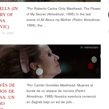
LLS (IN
*Por Roberto Carlos Ortiz Masthead: The Flower
of My Secret (Almodóvar, 1995) In the last
RY OF
scene of All About my Mother (Pedro Almodóvar,
NA
1999), the…
VIC)
 10, 2025
in memoriam
VÉS DE
*Por Camilo Gomides Masthead: Mujeres al
borde de un ataque de nervios (Pedro
JOS DE
Almodóvar, 1988) Nuestra aventura comenzó
NA: UN
en Zagreb bajo un sol de julio…
NO