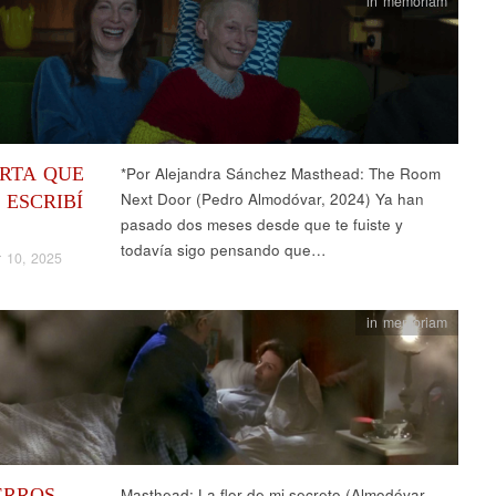
in memoriam
RTA QUE
*Por Alejandra Sánchez Masthead: The Room
Next Door (Pedro Almodóvar, 2024) Ya han
 ESCRIBÍ
pasado dos meses desde que te fuiste y
todavía sigo pensando que…
 10, 2025
in memoriam
ERROS
Masthead: La flor de mi secreto (Almodóvar,