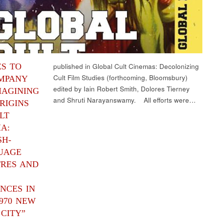
S TO
published in Global Cult Cinemas: Decolonizing
Cult Film Studies (forthcoming, Bloomsbury)
MPANY
edited by Iain Robert Smith, Dolores Tierney
MAGINING
and Shruti Narayanswamy. All efforts were…
RIGINS
LT
A:
SH-
UAGE
TRES AND
NCES IN
1970 NEW
CITY”