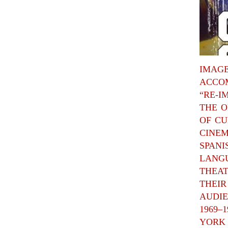
IMAGE
ACCO
“RE-I
THE O
OF CU
CINEM
SPANI
LANG
THEA
THEIR
AUDIE
1969–
YORK 