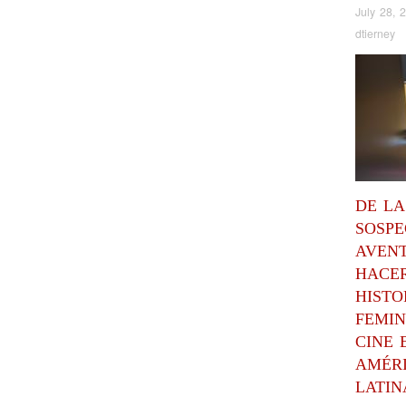
July 28, 
dtierney
DE LA
SOSPE
AVEN
HACE
HISTO
FEMIN
CINE 
AMÉR
LATIN