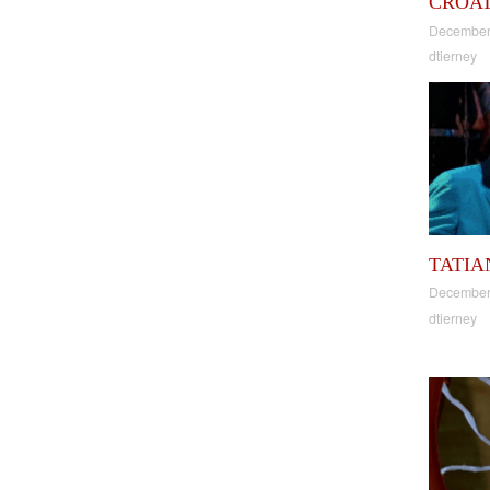
CROA
December
dtierney
TATIA
December
dtierney