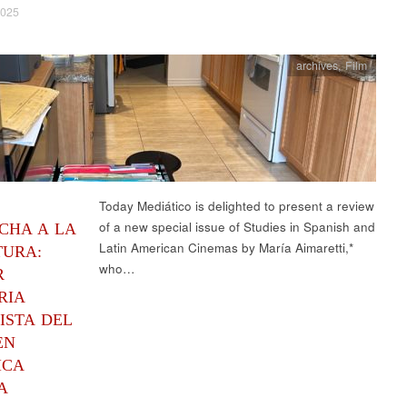
2025
archives
,
Film
Today Mediático is delighted to present a review
of a new special issue of Studies in Spanish and
CHA A LA
Latin American Cinemas by María Aimaretti,*
TURA:
who…
R
RIA
ISTA DEL
EN
ICA
A