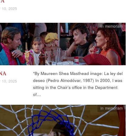
TA
 10, 2025
in memoriam
NA
*By Maureen Shea Masthead image: La ley del
deseo (Pedro Almodóvar, 1987) In 2000, I was
 10, 2025
sitting in the Chair’s office in the Department
of…
in memoriam