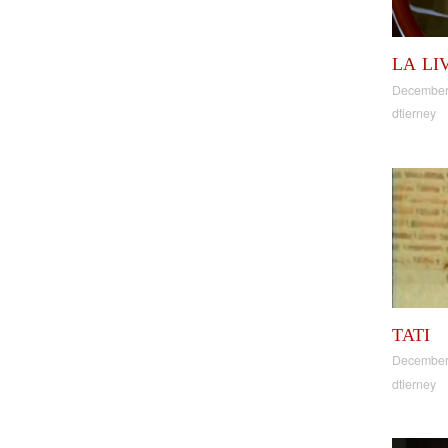
LA LI
December
dtierney
TATI
December
dtierney