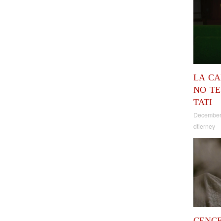
LA CA
NO TE
TATI
December
dtierney
CENC