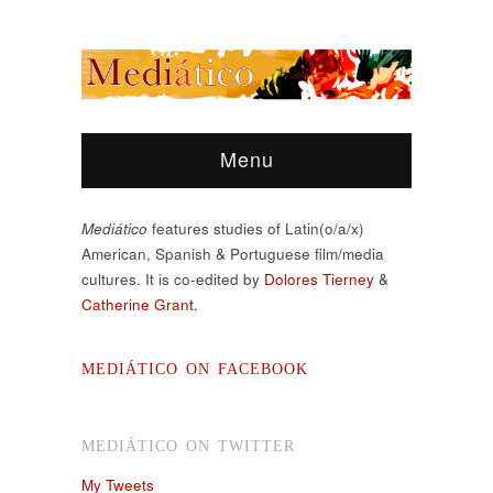
Menu
Mediático
features studies of Latin(o/a/x)
American, Spanish & Portuguese film/media
cultures. It is co-edited by
Dolores Tierney
&
Catherine Grant.
MEDIÁTICO ON FACEBOOK
MEDIÁTICO ON TWITTER
My Tweets