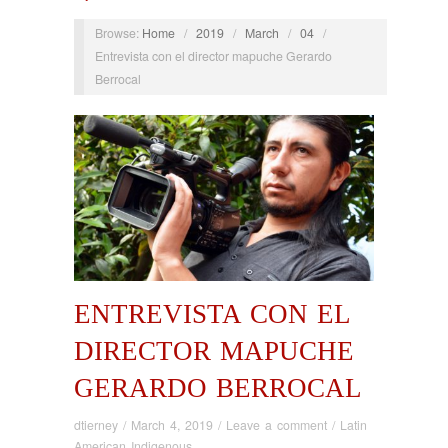
Browse:
Home
/
2019
/
March
/
04
/
Entrevista con el director mapuche Gerardo
Berrocal
ENTREVISTA CON EL
DIRECTOR MAPUCHE
GERARDO BERROCAL
dtierney
/
March 4, 2019
/
Leave a comment
/
Latin
American Indigenous