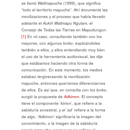
se llamó
Wallmapuche
(1999), que significa
“todo el territorio mapuche”. Ahí documenté las
movilizaciones y el proceso que había llevado
adelante el
Aukiñ Wallmapu Ngulam
, el
Consejo de Todas las Tierras en Mapudungun.
[1]
En mi caso, consultando también con los
mayores, con algunos
lonko
, explicándoles
también a ellos, y ellos entendiendo muy bien
el uso de la herramienta audiovisual, les dije
que estábamos haciendo otra forma de
comunicación. En este momento, los medios
estaban tergiversando la movilización
mapuche, entonces queríamos diferenciarnos
de ellos. Es así que, en consulta con los
lonko
,
surgió la propuesta de
Adkimvn
. El concepto
tiene el componente ‘
kimvn
’, que refiere a la
sabiduría ancestral, y el ‘
ad
’ refiere a la forma
de algo. ‘
Adkimvn
’ significaría la imagen del
conocimiento, o la imagen de la sabiduría
propia mapuche, porque no se refiere al