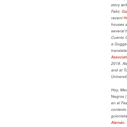
story wri
Fakir,
Ga
recent
H
houses a
several h
Cuento G
a Guggen
translat
Associat
2018. Al
and at T
Universi
Hoy, Med
Negros
en el Fe
contexto
guionista
Alemán
.