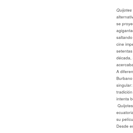
Quijote
alternati
se proyec
agiganta
saltando
cine impe
setentas
década, 
acercaba
A difere
Burbano 
singular
tradició
intenta b
Quijotes
ecuatori
su pelíc
Desde es