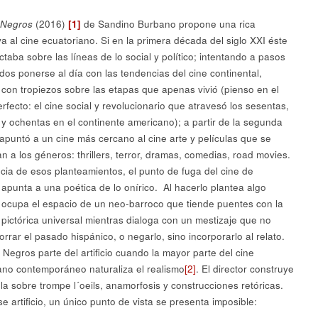
s Negros
(2016)
[1]
de Sandino Burbano propone una rica
va al cine ecuatoriano. Si en la primera década del siglo XXI éste
taba sobre las líneas de lo social y político; intentando a pasos
dos ponerse al día con las tendencias del cine continental,
 con tropiezos sobre las etapas que apenas vivió (pienso en el
rfecto: el cine social y revolucionario que atravesó los sesentas,
 y ochentas en el continente americano); a partir de la segunda
apuntó a un cine más cercano al cine arte y películas que se
n a los géneros: thrillers, terror, dramas, comedias, road movies.
ncia de esos planteamientos, el punto de fuga del cine de
apunta a una poética de lo onírico. Al hacerlo plantea algo
: ocupa el espacio de un neo-barroco que tiende puentes con la
n pictórica universal mientras dialoga con un mestizaje que no
orrar el pasado hispánico, o negarlo, sino incorporarlo al relato.
 Negros parte del artificio cuando la mayor parte del cine
ano contemporáneo naturaliza el realismo
[2]
. El director construye
ula sobre trompe l´oeils, anamorfosis y construcciones retóricas.
e artificio, un único punto de vista se presenta imposible: