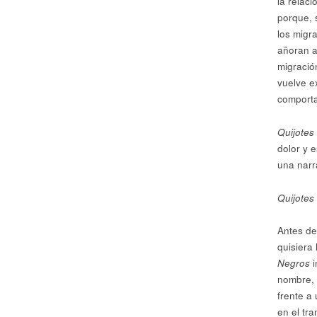
la relac
porque, 
los migr
añoran 
migració
vuelve e
comporta
Quijotes
dolor y 
una narr
Quijotes
Antes de
quisiera 
Negros
nombre, 
frente a
en el tr