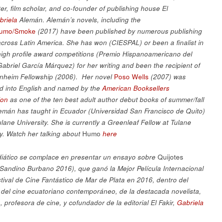
ter, film scholar, and co-founder of publishing house El
briela
Alemán. Alemán’s novels, including the
umo/Smoke
(2017) have been published by numerous publishing
cross Latin America. She has won (CIESPAL) or been a finalist in
igh profile award competitions (
Premio Hispanoamericano del
abriel García Márquez
) for her writing and been the recipient of
heim Fellowship (2006). Her novel
Poso Wells
(2007)
was
ed into English and named by the
American Booksellers
ion
as one of the ten best adult author debut books of summer/fall
emán has taught in Ecuador (Universidad San Francisco de Quito)
ulane University. She is currently a Greenleaf Fellow at Tulane
ty. Watch her talking about
Humo
here
iático se complace en presentar un ensayo sobre
Quijotes
(Sandino Burbano 2016), que ganó la Mejor Película Internacional
stival de Cine Fantástico de Mar de Plata en 2016, dentro del
 del cine ecuatoriano contemporáneo, de la destacada novelista,
, profesora de cine, y cofundador de la editorial El Fakir,
Gabriela