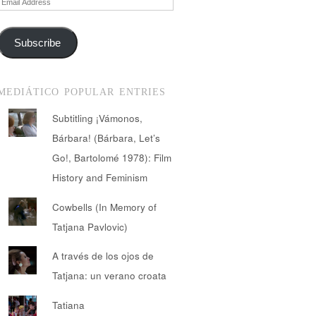
Address
Subscribe
MEDIÁTICO POPULAR ENTRIES
Subtitling ¡Vámonos,
Bárbara! (Bárbara, Let’s
Go!, Bartolomé 1978): Film
History and Feminism
Cowbells (In Memory of
Tatjana Pavlovic)
A través de los ojos de
Tatjana: un verano croata
Tatiana