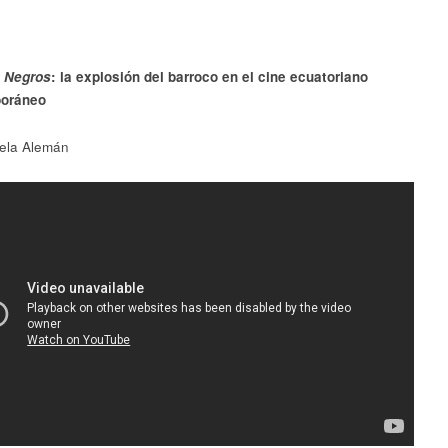
s Negros
: la explosión del barroco en el cine ecuatoriano
oráneo
ela Alemán