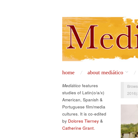
home
about mediático
Mediático
features
Brows
studies of Latin(o/a/x)
2016):
American, Spanish &
Portuguese film/media
cultures. It is co-edited
by
Dolores Tierney
&
Catherine Grant.