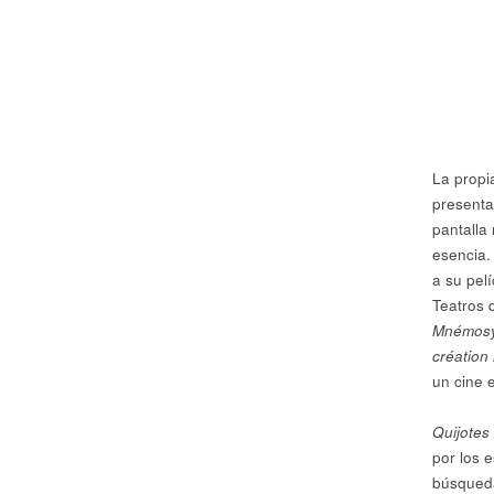
La propi
presenta
pantalla
esencia.
a su pelí
Teatros 
Mnémosyn
création
un cine 
Quijote
por los e
búsqueda