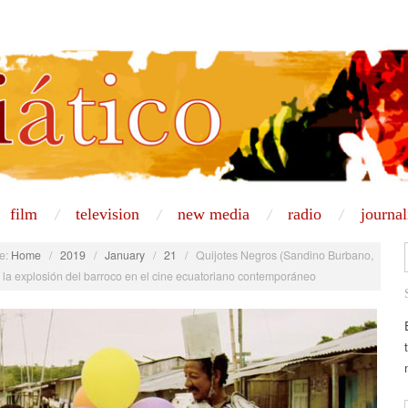
film
television
new media
radio
journa
e:
Home
/
2019
/
January
/
21
/
Quijotes Negros (Sandino Burbano,
 la explosión del barroco en el cine ecuatoriano contemporáneo