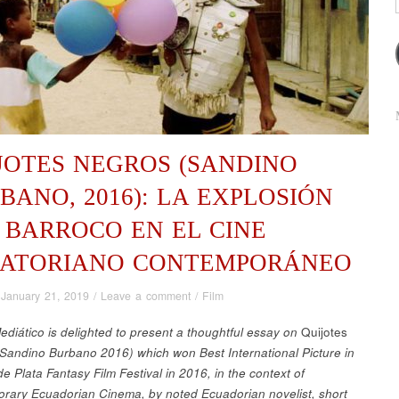
JOTES NEGROS (SANDINO
BANO, 2016): LA EXPLOSIÓN
 BARROCO EN EL CINE
ATORIANO CONTEMPORÁNEO
/
January 21, 2019
/
Leave a comment
/
Film
ediático is delighted to present a thoughtful essay on
Quijotes
(Sandino Burbano 2016) which won Best International Picture in
e Plata Fantasy Film Festival in 2016, in the context of
rary Ecuadorian Cinema, by noted Ecuadorian novelist, short