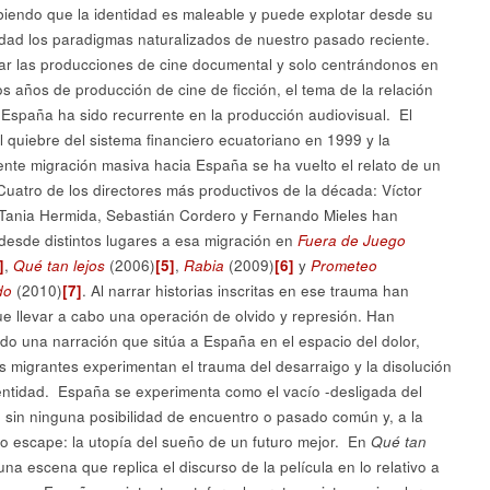
biendo que la identidad es maleable y puede explotar desde su
ad los paradigmas naturalizados de nuestro pasado reciente.
sar las producciones de cine documental y solo centrándonos en
os años de producción de cine de ficción, el tema de la relación
España ha sido recurrente en la producción audiovisual. El
el quiebre del sistema financiero ecuatoriano en 1999 y la
ente migración masiva hacia España se ha vuelto el relato de un
Cuatro de los directores más productivos de la década: Víctor
 Tania Hermida, Sebastián Cordero y Fernando Mieles han
desde distintos lugares a esa migración en
Fuera de Juego
]
,
Qué tan lejos
(2006)
[5]
,
Rabia
(2009)
[6]
y
Prometeo
do
(2010)
[7]
. Al narrar historias inscritas en ese trauma han
ue llevar a cabo una operación de olvido y represión. Han
iado una narración que sitúa a España en el espacio del dolor,
s migrantes experimentan el trauma del desarraigo y la disolución
entidad. España se experimenta como el vacío -desligada del
 sin ninguna posibilidad de encuentro o pasado común y, a la
o escape: la utopía del sueño de un futuro mejor. En
Qué tan
na escena que replica el discurso de la película en lo relativo a