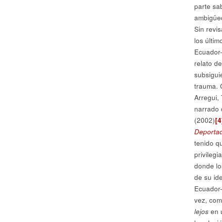
parte sa
ambigüed
Sin revi
los últim
Ecuador-
relato d
subsigui
trauma. 
Arregui,
narrado 
(2002)
[4
Deporta
tenido q
privileg
donde lo
de su id
Ecuador-
vez, com
lejos
en u