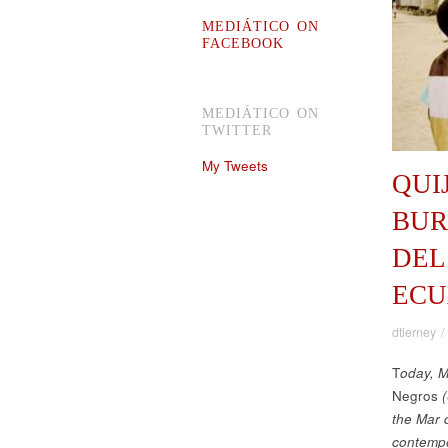
MEDIÁTICO ON
FACEBOOK
MEDIÁTICO ON
TWITTER
My Tweets
QUI
BUR
DEL
ECU
dtierney
T
oday, M
Negros
the Mar d
contempo